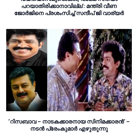
പറയാതിരിക്കാനാവില്ല’: മന്ത്രി വീണ
ജോർജിനെ പ്രശംസിച്ച് സന്ദീപ് ജി വാര്യർ
‘റിസബാവ – നാടകക്കാരനായ സിനിമക്കാരൻ’ –
നടൻ പ്രേംകുമാർ എഴുതുന്നു