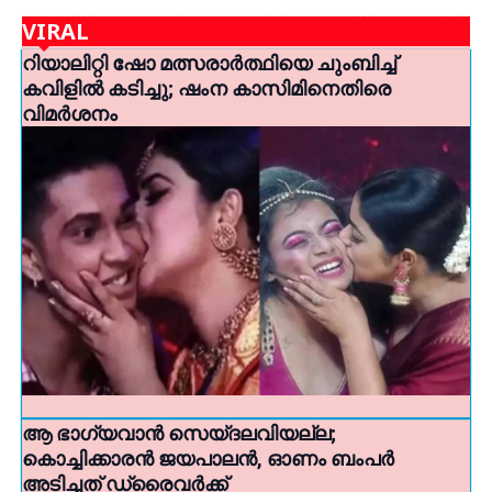
VIRAL
റിയാലിറ്റി ഷോ മത്സരാര്‍ത്ഥിയെ ചുംബിച്ച്
കവിളില്‍ കടിച്ചു; ഷംന കാസിമിനെതിരെ
വിമര്‍ശനം
ആ ഭാഗ്യവാൻ സെയ്‌ദലവിയല്ല;
കൊച്ചിക്കാരൻ ജയപാലൻ, ഓണം ബംപർ
അടിച്ചത് ഡ്രൈവർക്ക്