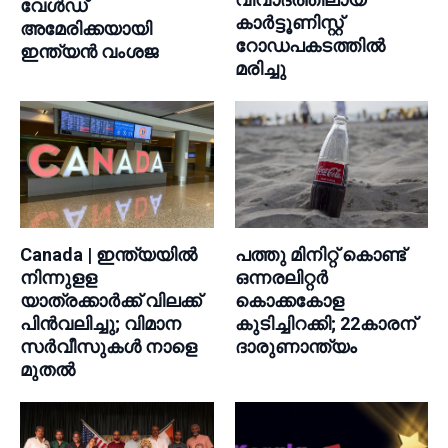
വേൾഡ്
കാർട്ടൂണിസ്റ്റ്
അമേരിക്കയായി
റോഡപകടത്തിൽ
ഇന്ത്യൻ വംശജ
മരിച്ചു
Canada | ഇന്ത്യയില്‍
പത്തു മിനിറ്റ് കൊണ്ട്
നിന്നുളള
ഒന്നരലിറ്റർ
യാത്രക്കാര്‍ക്ക് വിലക്ക്
കൊക്കകോള
പിന്‍വലിച്ചു; വിമാന
കുടിച്ചിറക്കി; 22കാരന്
സര്‍വീസുകള്‍ നാളെ
ദാരുണാന്ത്യം
മുതല്‍