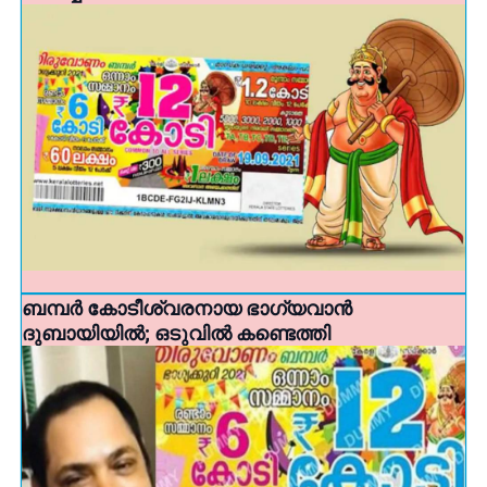
ബമ്പര്‍ കോടീശ്വരനായ ഭാഗ്യവാന്‍
ദുബായിയിൽ; ഒടുവില്‍ കണ്ടെത്തി