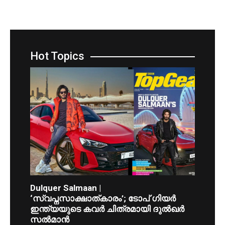
Hot Topics
Dulquer Salmaan |
‘സ്വപ്നസാക്ഷാത്കാരം’; ടോപ് ഗിയർ
ഇന്ത്യയുടെ കവർ ചിത്രമായി ദുൽഖർ
സൽമാൻ