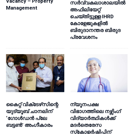
Vacancy – Property
സര്‍വ്വകലാശാലയില്‍
Management
അഫിലിയേറ്റ്
ചെയ്തിട്ടുള്ള IHRD
കോളേജുകളില്‍
ബിരുദാനന്തര ബിരുദ
പ്രവേശനം
കൈറ്റ് വിക്‌ടേഴ്‌സിന്റെ
ന്യൂനപക്ഷ
യുട്യൂബ് ചാനലിന്
വിഭാഗത്തിലെ നഴ്സിംഗ്
‘ഗോൾഡൻ പ്ലേ
വിദ്യാർത്ഥികൾക്ക്
ബട്ടൺ’ അംഗീകാരം
മദർതെരേസ
സ്‌കോളർഷിപ്പിന്