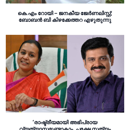
കെ.എം റോയി – ജനകീയ ജേർണലിസ്റ്റ്;
ബോബൻ ബി കിഴക്കേത്തറ എഴുതുന്നു
‘രാഷ്ട്രീയമായി അഭിപ്രായ
വ്യത്യാസമുണ്ടാകാം, പക്ഷേ സത്യം