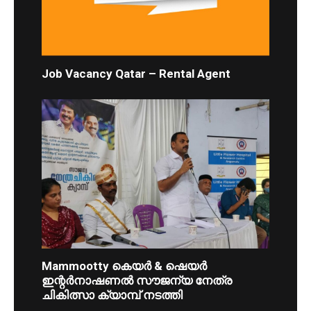
Job Vacancy Qatar – Rental Agent
Mammootty കെയർ & ഷെയർ
ഇന്റർനാഷണൽ സൗജന്യ നേത്ര
ചികിത്സാ ക്യാമ്പ് നടത്തി