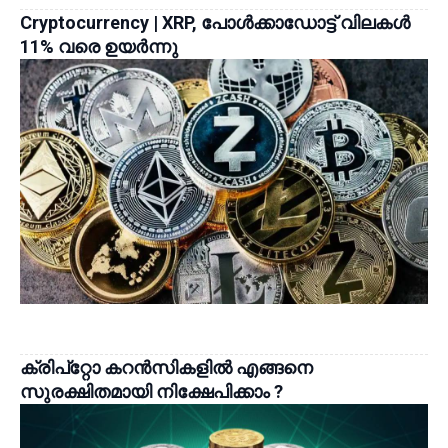
Cryptocurrency | XRP, പോൾക്കാഡോട്ട് വിലകൾ
11% വരെ ഉയർന്നു
ക്രിപ്‌റ്റോ കറൻസികളിൽ എങ്ങനെ
സുരക്ഷിതമായി നിക്ഷേപിക്കാം ?