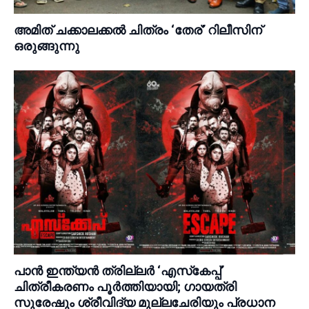
അമിത് ചക്കാലക്കൽ ചിത്രം ‘തേര്’ റിലീസിന്
ഒരുങ്ങുന്നു
പാൻ ഇന്ത്യൻ ത്രില്ലർ ‘എസ്‌കേപ്പ്’
ചിത്രീകരണം പൂർത്തിയായി; ഗായത്രി
സുരേഷും ശ്രീവിദ്യ മുല്ലചേരിയും പ്രധാന