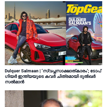
Dulquer Salmaan | ‘സ്വപ്നസാക്ഷാത്കാരം’; ടോപ്
ഗിയർ ഇന്ത്യയുടെ കവർ ചിത്രമായി ദുൽഖർ
സൽമാൻ