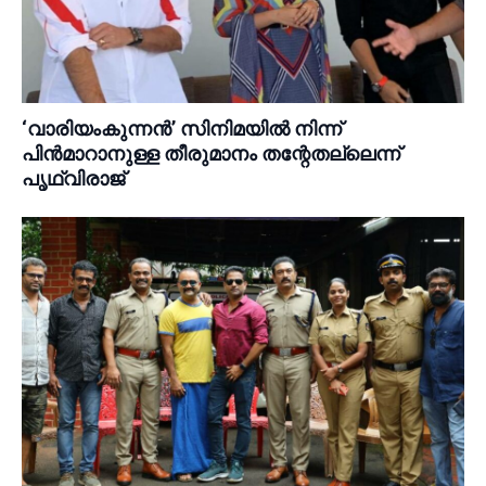
‘വാരിയംകുന്നൻ’ സിനിമയിൽ നിന്ന്
പിൻമാറാനുള്ള തീരുമാനം തന്റേതല്ലെന്ന്
പൃഥ്വിരാജ്