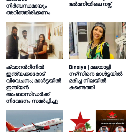
ജര്‍മനിയിലെ നഴ്സ്
നിർബന്ധമായും
അറിഞ്ഞിരിക്കണം
ക്വാറന്‍റീനിൽ
Binsiya | മലയാളി
ഇന്ത്യക്കാരോട്
നഴ്‌സിനെ മാള്‍ട്ടയില്‍
വിവേചനം; മാൾട്ടയിൽ
മരിച്ച നിലയില്‍
ഇന്ത്യൻ
കണ്ടെത്തി
അംബാസിഡർക്ക്
നിവേദനം സമർപ്പിച്ചു