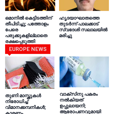
ഒമാനില്‍ കെട്ടിടത്തിന്
ഹൃദയാഘാതത്തെ
തീപിടിച്ചു; പത്തോളം
തുടർന്ന് പാലക്കാട്
പേരെ
സ്വദേശി സലാലയിൽ
പരുക്കുകളില്ലാതെ
മരിച്ചു
രക്ഷപ്പെടുത്തി
EUROPE NEWS
വാക്സിനു പകരം
തുണി മാസ്ക്കുകൾ
നല്‍കിയത്
നിരോധിച്ച്
ഉപ്പുലായനി;
വിമാനക്കമ്പനികൾ;
ആരോപണവുമായി
കാരണം