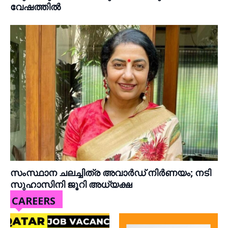
വേഷത്തിൽ
സംസ്ഥാന ചലച്ചിത്ര അവാർഡ് നിർണയം; നടി
സുഹാസിനി ജൂറി അധ്യക്ഷ
CAREERS