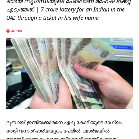
ഭാര്യ സുഗന്ധിയുടെ പേരിലാണ് മഹേഷ് ടിക്കറ്റ്
എടുത്തത്. | 7 crore lottery for an Indian in the
UAE through a ticket in his wife name
admin
ദുബായ്: ഇന്ത്യക്കാരനെ ഏഴു കോടിയുടെ ഭാഗ്യം
തേടി വന്നത് ഭാര്യയുടെ പേരിൽ. ഷാർജയിൽ