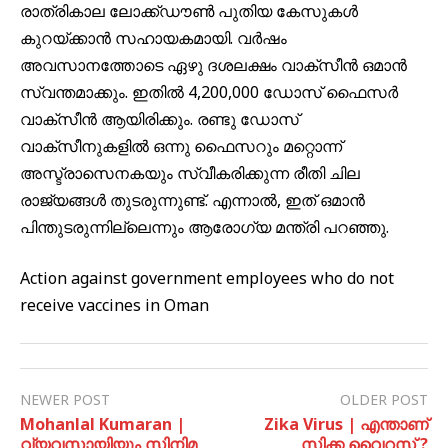
രാത്രികാല ലോക്ക്ഡൗണ്‍ പുതിയ കേസുകള്‍
കുറയ്ക്കാന്‍ സഹായകമായി. വര്‍ഷം
അവസാനത്തോടെ ഏഴു ദശലക്ഷം വാക്സീന്‍ ഒമാന്‍
സ്വന്തമാക്കും. ഇതില്‍ 4,200,000 ഡോസ് ഫൈസര്‍
വാക്സീന്‍ ആയിരിക്കും. രണ്ടു ഡോസ്
വാക്സീനുകളില്‍ ഒന്നു ഫൈസറും മറ്റൊന്ന്
അസ്ട്രാസെനകയും സ്വീകരിക്കുന്ന രീതി ചില
രാജ്യങ്ങള്‍ തുടരുന്നുണ്ട്. എന്നാല്‍, ഇത് ഒമാന്‍
പിന്തുടരുന്നില്ലെന്നും ആരോഗ്യ മന്ത്രി പറഞ്ഞു.
Action against government employees who do not
receive vaccines in Oman
NEWER POST
OLDER POST
Mohanlal Kumaran |
Zika Virus | എന്താണ്
വ്യവസായിയും സിനിമ
സിക്ക വൈറസ് ?