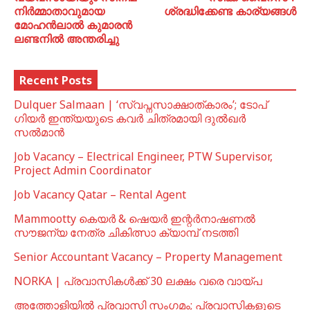
നിർമ്മാതാവുമായ
ശ്രദ്ധിക്കേണ്ട കാര്യങ്ങൾ
മോഹൻലാൽ കുമാരൻ
ലണ്ടനിൽ അന്തരിച്ചു
Recent Posts
Dulquer Salmaan | ‘സ്വപ്നസാക്ഷാത്കാരം’; ടോപ്
ഗിയർ ഇന്ത്യയുടെ കവർ ചിത്രമായി ദുൽഖർ
സൽമാൻ
Job Vacancy – Electrical Engineer, PTW Supervisor,
Project Admin Coordinator
Job Vacancy Qatar – Rental Agent
Mammootty കെയർ & ഷെയർ ഇന്റർനാഷണൽ
സൗജന്യ നേത്ര ചികിത്സാ ക്യാമ്പ് നടത്തി
Senior Accountant Vacancy – Property Management
NORKA | പ്രവാസികള്‍ക്ക് 30 ലക്ഷം വരെ വായ്പ
അത്തോളിയിൽ പ്രവാസി സംഗമം; പ്രവാസികളുടെ