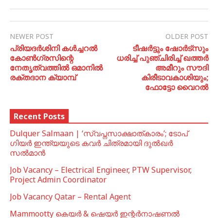
NEWER POST
OLDER POST
പ്രിയദർശിനി കൾച്ചറൽ
ടീഷര്‍ട്ടും ഷോര്‍ട്സും
കോൺഗ്രസിന്റെ
ധരിച്ച് പുഞ്ചിരിച്ച് ഖത്തര്‍
നേതൃത്വത്തിൽ ഒമാനിൽ
അമീറും സൗദി
രക്തദാന ക്യാമ്പ്
കിരീടാവകാശിയും;
ഫോട്ടോ വൈറല്‍
Recent Posts
Dulquer Salmaan | ‘സ്വപ്നസാക്ഷാത്കാരം’; ടോപ്
ഗിയർ ഇന്ത്യയുടെ കവർ ചിത്രമായി ദുൽഖർ
സൽമാൻ
Job Vacancy – Electrical Engineer, PTW Supervisor,
Project Admin Coordinator
Job Vacancy Qatar – Rental Agent
Mammootty കെയർ & ഷെയർ ഇന്റർനാഷണൽ