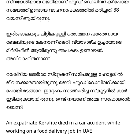
സ്വദേശിയായ ജെറിയാണ് ഫുഡ് ഡെലിവറിക്ക് പോയ
സമയത്ത് ഉണ്ടായ വാഹനാപകടത്തിൽ മരിച്ചത്. 38
വയസ് ആയിരുന്നു.
ഇരിങ്ങാലക്കുട ചിറ്റിലപ്പള്ളി തൊമ്മാന പരേതനായ
ബേബിയുടെ മകനാണ് ജെറി. വ്യാഴാഴ്ച ഉച്ചയോടെ
മിർദിഫിൽ ആയിരുന്നു അപകടം ഉണ്ടായത്.
അവിവാഹിതനാണ്.
റാഷിദിയ മെട്രോ സ്‌റ്റേഷന് സമീപമുള്ള ഹോട്ടലില്‍
ജീവനക്കാരനായിരുന്നു ജെറി. ഫുഡ് ഡെലിവറിക്കായി
പോയി മടങ്ങവേ ഇദ്ദേഹം സഞ്ചരിച്ച സ്‌കൂട്ടറില്‍ കാര്‍
ഇടിക്കുകയായിരുന്നു. റെജീനയാണ് അമ്മ. സഹോദരന്‍:
ബെന്നി.
An expatriate Keralite died in a car accident while
working on a food delivery job in UAE