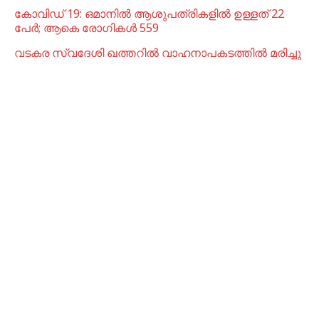
കോവിഡ് 19: ഒമാനിൽ ആശുപത്രികളിൽ ഉള്ളത് 22
പേര്‍; ആകെ രോഗികൾ 559
വടകര സ്വദേശി ഖത്തറിൽ വാഹനാപകടത്തിൽ മരിച്ചു