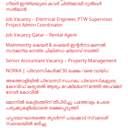
ഗിയർ ഇന്ത്യയുടെ കവർ ചിത്രമായി ദുൽഖർ
സൽമാൻ
Job Vacancy – Electrical Engineer, PTW Supervisor,
Project Admin Coordinator
Job Vacancy Qatar – Rental Agent
Mammootty കെയർ & ഷെയർ ഇന്റർനാഷണൽ
സൗജന്യ നേത്ര ചികിത്സാ ക്യാമ്പ് നടത്തി
Senior Accountant Vacancy – Property Management
NORKA | പ്രവാസികള്‍ക്ക് 30 ലക്ഷം വരെ വായ്പ
അത്തോളിയിൽ പ്രവാസി സംഗമം; പ്രവാസികളുടെ
കോവിഡ് കരുതൽ ആരും മറക്കില്ലന്ന് മന്ത്രി അഹമ്മദ്
ദേവർ കോവിൽ
ഒമാനില്‍ കെട്ടിടത്തിന് തീപിടിച്ചു; പത്തോളം പേരെ
പരുക്കുകളില്ലാതെ രക്ഷപ്പെടുത്തി
ഹൃദയാഘാതത്തെ തുടർന്ന് പാലക്കാട് സ്വദേശി
സലാലയിൽ മരിച്ചു