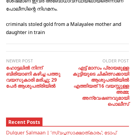
ശേഷമാണ് ഇവര്‍ അബോധാവസ്ഥയിലായതെന്നാണ്
പോലീസിന്റെ നിഗമനം.
criminals stoled gold from a Malayalee mother and
daughter in train
NEWER POST
OLDER POST
ഹോട്ടലില്‍ നിന്ന്
എട്ട് മാസം പ്രായമുള്ള
ബിരിയാണി കഴിച്ച പത്തു
കുട്ടിയുടെ ചികിത്സക്കായി
വയസുകാരി മരിച്ചു; 29
ആശുപത്രിയില്‍
പേര്‍ ആശുപത്രിയില്‍
എത്തിയത് 16 വയസ്സുള്ള
അമ്മ;
അന്വേഷണവുമായി
പൊലീസ്
Recent Posts
Dulquer Salmaan | ‘സ്വപ്നസാക്ഷാത്കാരം’; ടോപ്