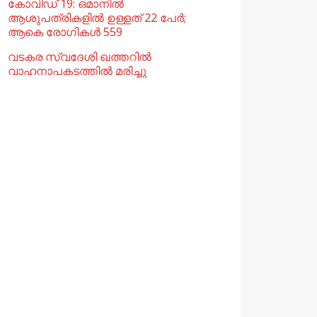
കോവിഡ് 19: ഒമാനിൽ
ആശുപത്രികളിൽ ഉള്ളത് 22 പേര്‍;
ആകെ രോഗികൾ 559
വടകര സ്വദേശി ഖത്തറിൽ
വാഹനാപകടത്തിൽ മരിച്ചു