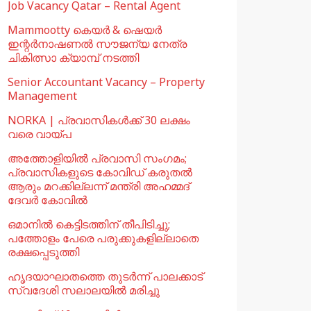
Job Vacancy Qatar – Rental Agent
Mammootty കെയർ & ഷെയർ
ഇന്റർനാഷണൽ സൗജന്യ നേത്ര
ചികിത്സാ ക്യാമ്പ് നടത്തി
Senior Accountant Vacancy – Property
Management
NORKA | പ്രവാസികള്‍ക്ക് 30 ലക്ഷം
വരെ വായ്പ
അത്തോളിയിൽ പ്രവാസി സംഗമം;
പ്രവാസികളുടെ കോവിഡ് കരുതൽ
ആരും മറക്കില്ലന്ന് മന്ത്രി അഹമ്മദ്
ദേവർ കോവിൽ
ഒമാനില്‍ കെട്ടിടത്തിന് തീപിടിച്ചു;
പത്തോളം പേരെ പരുക്കുകളില്ലാതെ
രക്ഷപ്പെടുത്തി
ഹൃദയാഘാതത്തെ തുടർന്ന് പാലക്കാട്
സ്വദേശി സലാലയിൽ മരിച്ചു