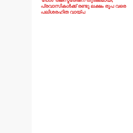
‘പേൾ’ രജിസ്ട്രേഷന് തുടക്കമായി;
പ്രവാസികൾക്ക് രണ്ടു ലക്ഷം രൂപ വരെ
പലിശരഹിത വായ്പ