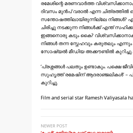
രമേശിന്റെ മരണവാർത്ത വിശ്വസിക്കാനാകുന
ദിവസം മുൻപ് വരാൽ എന്ന ചിത്രത്തിൽ ഒര
സന്തോഷത്തിലായിരുന്നില്ലേ നിങ്ങൾ? എന്ത
ചിരിച്ചു നടക്കുന്ന നിങ്ങൾക്ക് എന്ത് സഹിക
ഇങ്ങനൊരു കടും കൈ? വിശ്വസിക്കാനാകുന്ന
നിങ്ങൾ തന്ന സ്നേഹവും കരുതലും എന്നും
സോഷ്യൽ മീഡിയ അക്കൗണ്ടിൽ കുറിച്ചു.
‘പ്രശ്നങ്ങൾ പലതും ഉണ്ടാകും. പക്ഷെ ജീവിതത
സുഹൃത്ത് രമേഷിന് ആദരാഞ്ജലികൾ’ –
കുറിച്ചു.
Film and serial star Ramesh Valiyasala h
NEWER POST