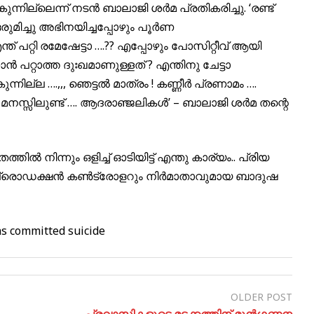
്നില്ലെന്ന് നടൻ ബാലാജി ശർമ പ്രതികരിച്ചു. ‘രണ്ട്
ുമിച്ചു അഭിനയിച്ചപ്പോഴും പൂർണ
് പറ്റി രമേഷേട്ടാ ….?? എപ്പോഴും പോസിറ്റീവ് ആയി
്കാൻ പറ്റാത്ത ദുഃഖമാണുള്ളത് ? എന്തിനു ചേട്ടാ
ില്ല ….,,, ഞെട്ടൽ മാത്രം ! കണ്ണീർ പ്രണാമം ….
 മനസ്സിലുണ്ട് …. ആദരാഞ്ജലികൾ’ – ബാലാജി ശർമ തന്റെ
്തിൽ നിന്നും ഒളിച്ച് ഓടിയിട്ട് എന്തു കാര്യം.. പ്രിയ
 പ്രൊഡക്ഷൻ കൺട്രോളറും നിർമാതാവുമായ ബാദുഷ
as committed suicide
OLDER POST