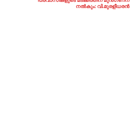
പ്രവാസികളുടെ മടക്കത്തിന് മുൻഗണന
നൽകും: വി.മുരളീധരൻ