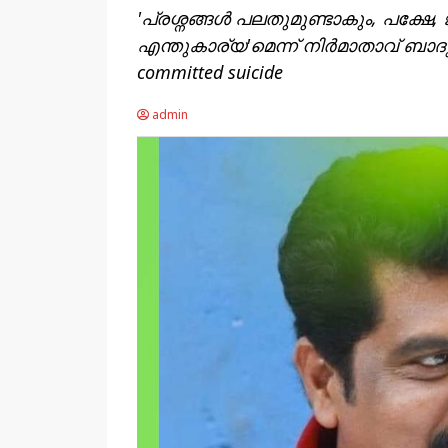
'പ്രശ്നങ്ങൾ പലതുമുണ്ടാകും, പക്ഷേ, ജ
എന്തുകാര്യ'മെന്ന് നിർമാതാവ് ബാദുഷ 
committed suicide
admin