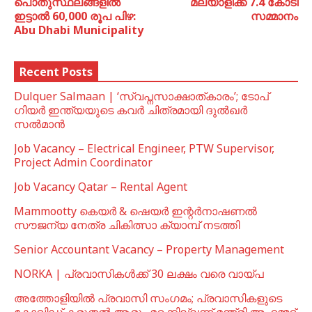
പൊതുസ്ഥലങ്ങളില്‍
മലയാളിക്ക് 7.4 കോടി
ഇട്ടാൽ 60,000 രൂപ പിഴ:
സമ്മാനം
Abu Dhabi Municipality
Recent Posts
Dulquer Salmaan | ‘സ്വപ്നസാക്ഷാത്കാരം’; ടോപ്
ഗിയർ ഇന്ത്യയുടെ കവർ ചിത്രമായി ദുൽഖർ
സൽമാൻ
Job Vacancy – Electrical Engineer, PTW Supervisor,
Project Admin Coordinator
Job Vacancy Qatar – Rental Agent
Mammootty കെയർ & ഷെയർ ഇന്റർനാഷണൽ
സൗജന്യ നേത്ര ചികിത്സാ ക്യാമ്പ് നടത്തി
Senior Accountant Vacancy – Property Management
NORKA | പ്രവാസികള്‍ക്ക് 30 ലക്ഷം വരെ വായ്പ
അത്തോളിയിൽ പ്രവാസി സംഗമം; പ്രവാസികളുടെ