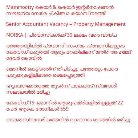
Mammootty കെയർ & ഷെയർ ഇന്റർനാഷണൽ
സൗജന്യ നേത്ര ചികിത്സാ ക്യാമ്പ് നടത്തി
Senior Accountant Vacancy – Property Management
NORKA | പ്രവാസികള്‍ക്ക് 30 ലക്ഷം വരെ വായ്പ
അത്തോളിയിൽ പ്രവാസി സംഗമം; പ്രവാസികളുടെ
കോവിഡ് കരുതൽ ആരും മറക്കില്ലന്ന് മന്ത്രി അഹമ്മദ്
ദേവർ കോവിൽ
ഒമാനില്‍ കെട്ടിടത്തിന് തീപിടിച്ചു; പത്തോളം പേരെ
പരുക്കുകളില്ലാതെ രക്ഷപ്പെടുത്തി
ഹൃദയാഘാതത്തെ തുടർന്ന് പാലക്കാട് സ്വദേശി
സലാലയിൽ മരിച്ചു
കോവിഡ് 19: ഒമാനിൽ ആശുപത്രികളിൽ ഉള്ളത് 22
പേര്‍; ആകെ രോഗികൾ 559
വടകര സ്വദേശി ഖത്തറിൽ വാഹനാപകടത്തിൽ മരിച്ചു