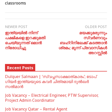
classrooms
NEWER POST
OLDER POST
ഇന്ത്യയിൽ നിന്ന്
മയക്കുമരുന്നും
പക്ഷികളെ ഇറക്കുമതി
സ്വർണവും
ചെയ്യുന്നത് ഒമാൻ
ബഹ്റിനിലേക്ക് കടത്താൻ
നിരോധിച്ചു
ശ്രമം; മൂന്ന് പ്രവാസികൾ
അറസ്റ്റിൽ
Recent Posts
Dulquer Salmaan | ‘സ്വപ്നസാക്ഷാത്കാരം’; ടോപ്
ഗിയർ ഇന്ത്യയുടെ കവർ ചിത്രമായി ദുൽഖർ
സൽമാൻ
Job Vacancy – Electrical Engineer, PTW Supervisor,
Project Admin Coordinator
Job Vacancy Qatar – Rental Agent