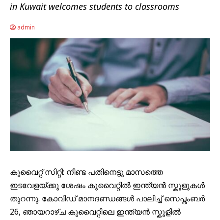
in Kuwait welcomes students to classrooms
admin
കുവൈറ്റ് സിറ്റി: നീണ്ട പതിനെട്ടു മാസത്തെ
ഇടവേളയ്ക്കു ശേഷം കുവൈറ്റിൽ ഇന്ത്യൻ സ്കൂളുകൾ
തുറന്നു. കോവിഡ് മാനദണ്ഡങ്ങൾ പാലിച്ച് സെപ്തംബർ
26, ഞായറാഴ്ച കുവൈറ്റിലെ ഇന്ത്യൻ സ്കൂളിൽ