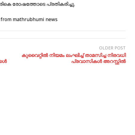
രികെ രോഷത്തോടെ പ്രതികരിച്ചു.
d from mathrubhumi news
OLDER POST
കുവൈറ്റില്‍ നിയമം ലംഘിച്ച് താമസിച്ച നിരവധി
്കൾ
പ്രവാസികള്‍ അറസ്റ്റില്‍