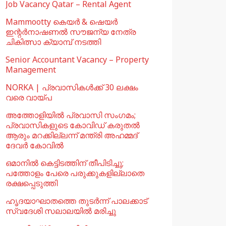
Job Vacancy Qatar – Rental Agent
Mammootty കെയർ & ഷെയർ
ഇന്റർനാഷണൽ സൗജന്യ നേത്ര
ചികിത്സാ ക്യാമ്പ് നടത്തി
Senior Accountant Vacancy – Property
Management
NORKA | പ്രവാസികള്‍ക്ക് 30 ലക്ഷം
വരെ വായ്പ
അത്തോളിയിൽ പ്രവാസി സംഗമം;
പ്രവാസികളുടെ കോവിഡ് കരുതൽ
ആരും മറക്കില്ലന്ന് മന്ത്രി അഹമ്മദ്
ദേവർ കോവിൽ
ഒമാനില്‍ കെട്ടിടത്തിന് തീപിടിച്ചു;
പത്തോളം പേരെ പരുക്കുകളില്ലാതെ
രക്ഷപ്പെടുത്തി
ഹൃദയാഘാതത്തെ തുടർന്ന് പാലക്കാട്
സ്വദേശി സലാലയിൽ മരിച്ചു