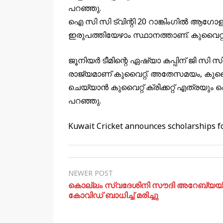
പറഞ്ഞു.
ഐ സി സി ട്വിന്റി 20 റാങ്കിംഗിൽ ആഗോള
ഇരുപത്തിയേഴാം സ്ഥാനത്താണ്. കുവൈറ്റില
ജൂനിയർ ടീമിന്റെ ഏഷ്യാ കപ്പിന് ജി സി 
രാജ്യമാണ് കുവൈറ്റ്. അതേസമയം, കുവൈറ്
ചെയ്യാൻ കുവൈറ്റ് ക്രിക്കറ്റ് എത്രയും പ
പറഞ്ഞു.
Kuwait Cricket announces scholarships fo
NEWER POST
കൊല്ലം സ്വദേശിനി സൗദി അറേബ്യയ
കോവിഡ് ബാധിച്ച് മരിച്ചു