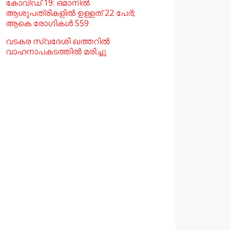
കോവിഡ് 19: ഒമാനിൽ
ആശുപത്രികളിൽ ഉള്ളത് 22 പേര്‍;
ആകെ രോഗികൾ 559
വടകര സ്വദേശി ഖത്തറിൽ
വാഹനാപകടത്തിൽ മരിച്ചു