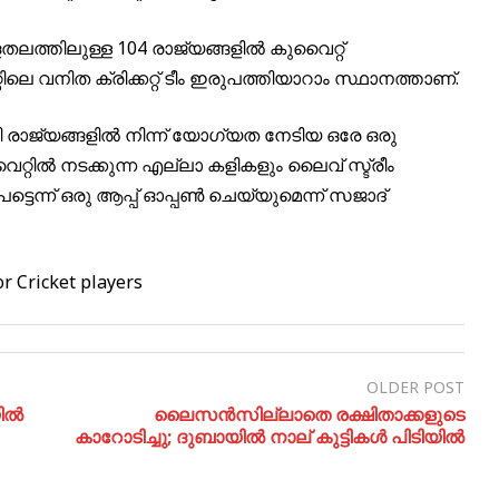
തലത്തിലുള്ള 104 രാജ്യങ്ങളിൽ കുവൈറ്റ്
െ വനിത ക്രിക്കറ്റ് ടീം ഇരുപത്തിയാറാം സ്ഥാനത്താണ്.
സി രാജ്യങ്ങളിൽ നിന്ന് യോഗ്യത നേടിയ ഒരേ ഒരു
റിൽ നടക്കുന്ന എല്ലാ കളികളും ലൈവ് സ്ട്രീം
െട്ടെന്ന് ഒരു ആപ്പ് ഓപ്പൺ ചെയ്യുമെന്ന് സജാദ്
r Cricket players
OLDER POST
ിൽ
ലൈസന്‍സില്ലാതെ രക്ഷിതാക്കളുടെ
കാറോടിച്ചു; ദുബായിൽ നാല് കുട്ടികൾ പിടിയിൽ