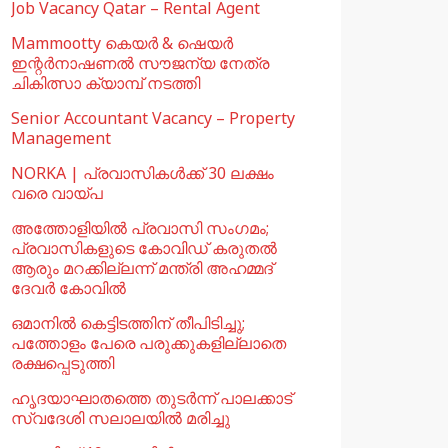
Job Vacancy Qatar – Rental Agent
Mammootty കെയർ & ഷെയർ
ഇന്റർനാഷണൽ സൗജന്യ നേത്ര
ചികിത്സാ ക്യാമ്പ് നടത്തി
Senior Accountant Vacancy – Property
Management
NORKA | പ്രവാസികള്‍ക്ക് 30 ലക്ഷം
വരെ വായ്പ
അത്തോളിയിൽ പ്രവാസി സംഗമം;
പ്രവാസികളുടെ കോവിഡ് കരുതൽ
ആരും മറക്കില്ലന്ന് മന്ത്രി അഹമ്മദ്
ദേവർ കോവിൽ
ഒമാനില്‍ കെട്ടിടത്തിന് തീപിടിച്ചു;
പത്തോളം പേരെ പരുക്കുകളില്ലാതെ
രക്ഷപ്പെടുത്തി
ഹൃദയാഘാതത്തെ തുടർന്ന് പാലക്കാട്
സ്വദേശി സലാലയിൽ മരിച്ചു