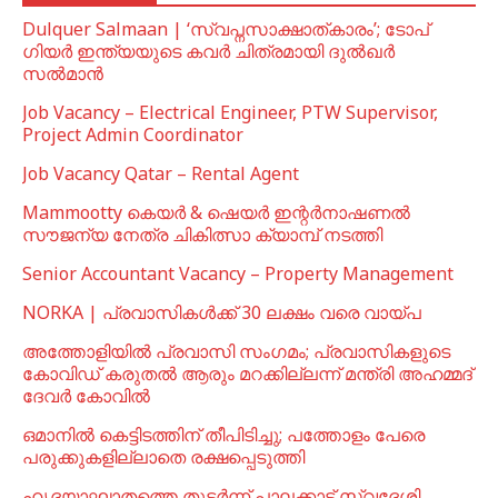
Dulquer Salmaan | ‘സ്വപ്നസാക്ഷാത്കാരം’; ടോപ്
ഗിയർ ഇന്ത്യയുടെ കവർ ചിത്രമായി ദുൽഖർ
സൽമാൻ
Job Vacancy – Electrical Engineer, PTW Supervisor,
Project Admin Coordinator
Job Vacancy Qatar – Rental Agent
Mammootty കെയർ & ഷെയർ ഇന്റർനാഷണൽ
സൗജന്യ നേത്ര ചികിത്സാ ക്യാമ്പ് നടത്തി
Senior Accountant Vacancy – Property Management
NORKA | പ്രവാസികള്‍ക്ക് 30 ലക്ഷം വരെ വായ്പ
അത്തോളിയിൽ പ്രവാസി സംഗമം; പ്രവാസികളുടെ
കോവിഡ് കരുതൽ ആരും മറക്കില്ലന്ന് മന്ത്രി അഹമ്മദ്
ദേവർ കോവിൽ
ഒമാനില്‍ കെട്ടിടത്തിന് തീപിടിച്ചു; പത്തോളം പേരെ
പരുക്കുകളില്ലാതെ രക്ഷപ്പെടുത്തി
ഹൃദയാഘാതത്തെ തുടർന്ന് പാലക്കാട് സ്വദേശി