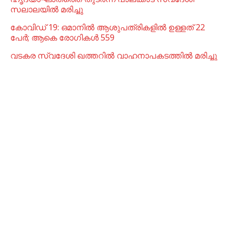
സലാലയിൽ മരിച്ചു
കോവിഡ് 19: ഒമാനിൽ ആശുപത്രികളിൽ ഉള്ളത് 22
പേര്‍; ആകെ രോഗികൾ 559
വടകര സ്വദേശി ഖത്തറിൽ വാഹനാപകടത്തിൽ മരിച്ചു