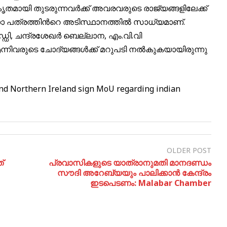
ൃതമായി തുടരുന്നവർക്ക് അവരവരുടെ രാജ്യങ്ങളിലേക്ക്
ാ പത്രത്തിന്‍റെ അടിസ്ഥാനത്തിൽ സാധ്യമാണ്.
െഡ്ഡി, ചന്ദ്രശേഖർ ബെല്ലാന, എം.വി.വി
നിവരുടെ ചോദ്യങ്ങൾക്ക് മറുപടി നൽകുകയായിരുന്നു
nd Northern Ireland sign MoU regarding indian
OLDER POST
്
പ്രവാസികളുടെ യാത്രാനുമതി മാനദണ്ഡം
സൗദി അറേബ്യയും പാലിക്കാൻ കേന്ദ്രം
ഇടപെടണം: Malabar Chamber