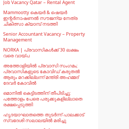
Job Vacancy Qatar – Rental Agent
Mammootty കെയർ & ഷെയർ
ഇന്റർനാഷണൽ സൗജന്യ നേത്ര
ചികിത്സാ ക്യാമ്പ് നടത്തി
Senior Accountant Vacancy – Property
Management
NORKA | പ്രവാസികള്‍ക്ക് 30 ലക്ഷം
വരെ വായ്പ
അത്തോളിയിൽ പ്രവാസി സംഗമം;
പ്രവാസികളുടെ കോവിഡ് കരുതൽ
ആരും മറക്കില്ലന്ന് മന്ത്രി അഹമ്മദ്
ദേവർ കോവിൽ
ഒമാനില്‍ കെട്ടിടത്തിന് തീപിടിച്ചു;
പത്തോളം പേരെ പരുക്കുകളില്ലാതെ
രക്ഷപ്പെടുത്തി
ഹൃദയാഘാതത്തെ തുടർന്ന് പാലക്കാട്
സ്വദേശി സലാലയിൽ മരിച്ചു