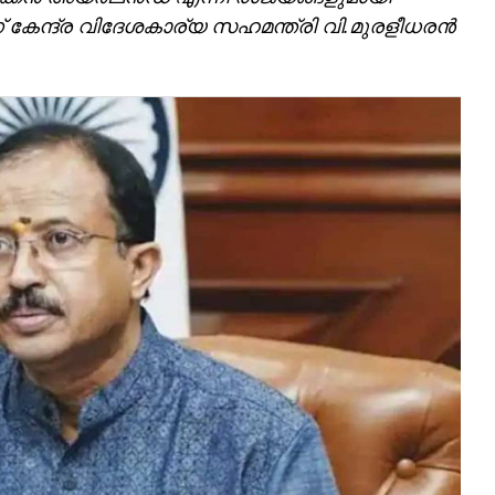
ന് കേന്ദ്ര വിദേശകാര്യ സഹമന്ത്രി വി.മുരളീധരൻ