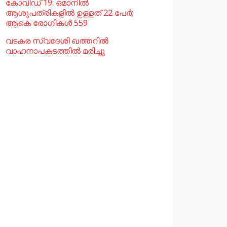
കോവിഡ് 19: ഒമാനിൽ
ആശുപത്രികളിൽ ഉള്ളത് 22 പേര്‍;
ആകെ രോഗികൾ 559
വടകര സ്വദേശി ഖത്തറിൽ
വാഹനാപകടത്തിൽ മരിച്ചു