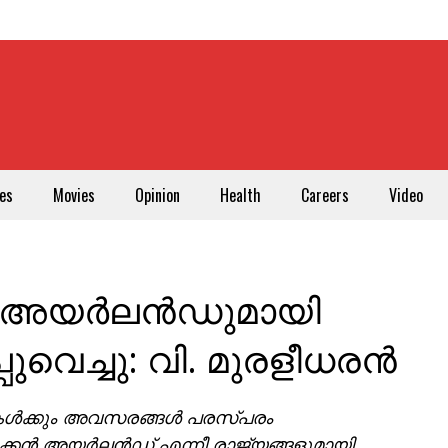
es
Movies
Opinion
Health
Careers
Video
്കൻ അയർലൻഡുമായി
ുവെച്ചു: വി. മുരളീധരൻ
ികൾക്കും അവസരങ്ങൾ പരസ്പരം
വടക്കൻ അയർലൻഡ് എന്നീ രാജ്യങ്ങളുമായി