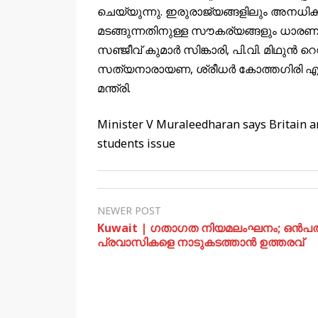
ചെയ്യുന്നു. ഇരുരാജ്യങ്ങളിലും അനധിക
മടങ്ങുന്നതിനുള്ള സൗകര്യങ്ങളും ധാരണ
സഞ്ജീവ് കുമാർ സിങ്കാരി, പി.വി. മിഥുൻ റ
സത്യനാരായണ, ശ്രീധർ കോത്തഗിരി എന്
മന്ത്രി.
Minister V Muraleedharan says Britain a
students issue
NEWER POST
Kuwait | ഗതാഗത നിയമലംഘനം; ഒന്‍പത
പ്രവാസികളെ നാടുകടത്താന്‍ ഉത്തരവ്