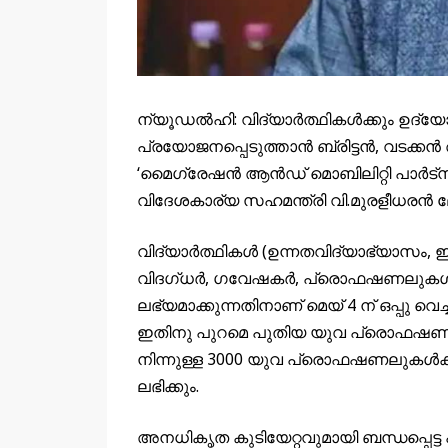
ന്യൂഡൽഹി: വിദ്യാർത്ഥികൾക്കും ഉദ
പ്രയോജനപ്പെടുത്താൻ ബ്രിട്ടൻ, വടക്ക
‘മൈഗ്രേഷൻ ആൻ‍ഡ് മൊബിലിറ്റി പാർട്നർഷിപ
വിദേശകാര്യ സഹമന്ത്രി വി.മുരളീധരൻ 
വിദ്യാർത്ഥികൾ (ഉന്നതവിദ്യാഭ്യാസം, ഇ
വിദഗ്ധർ, ഗവേഷകർ, പ്രൊഫഷണലുകൾ ത
ലഭ്യമാക്കുന്നതിനാണ് മെയ് 4 ന് ഒപ്പു വെ
ഇതിനു പുറമെ പുതിയ യുവ പ്രൊഫഷണൽ 
നിന്നുള്ള 3000 യുവ പ്രൊഫഷണലുകൾക്
ലഭിക്കും.
അനധികൃത കുടിയേറ്റവുമായി ബന്ധപ്പെട്