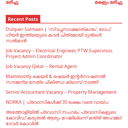
മരിച്ചു
മകളും മരിച്ചു
Recent Posts
Dulquer Salmaan | ‘സ്വപ്നസാക്ഷാത്കാരം’; ടോപ്
ഗിയർ ഇന്ത്യയുടെ കവർ ചിത്രമായി ദുൽഖർ
സൽമാൻ
Job Vacancy – Electrical Engineer, PTW Supervisor,
Project Admin Coordinator
Job Vacancy Qatar – Rental Agent
Mammootty കെയർ & ഷെയർ ഇന്റർനാഷണൽ
സൗജന്യ നേത്ര ചികിത്സാ ക്യാമ്പ് നടത്തി
Senior Accountant Vacancy – Property Management
NORKA | പ്രവാസികള്‍ക്ക് 30 ലക്ഷം വരെ വായ്പ
അത്തോളിയിൽ പ്രവാസി സംഗമം; പ്രവാസികളുടെ
കോവിഡ് കരുതൽ ആരും മറക്കില്ലന്ന് മന്ത്രി അഹമ്മദ്
ദേവർ കോവിൽ