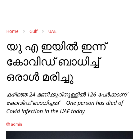
Home
Gulf
UAE
യു എ ഇയിൽ ഇന്ന്
കോവിഡ് ബാധിച്ച്
ഒരാൾ മരിച്ചു
കഴിഞ്ഞ 24 മണിക്കൂറിനുള്ളിൽ 126 പേർക്കാണ്
കോവിഡ് ബാധിച്ചത്. | One person has died of
Covid infection in the UAE today
admin