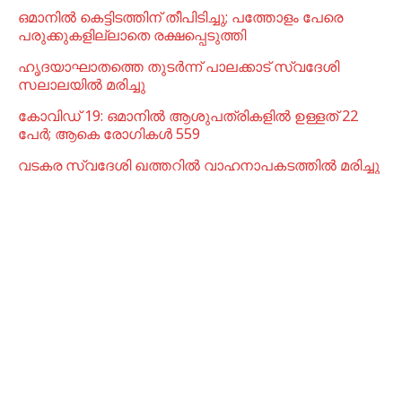
ഒമാനില്‍ കെട്ടിടത്തിന് തീപിടിച്ചു; പത്തോളം പേരെ
പരുക്കുകളില്ലാതെ രക്ഷപ്പെടുത്തി
ഹൃദയാഘാതത്തെ തുടർന്ന് പാലക്കാട് സ്വദേശി
സലാലയിൽ മരിച്ചു
കോവിഡ് 19: ഒമാനിൽ ആശുപത്രികളിൽ ഉള്ളത് 22
പേര്‍; ആകെ രോഗികൾ 559
വടകര സ്വദേശി ഖത്തറിൽ വാഹനാപകടത്തിൽ മരിച്ചു