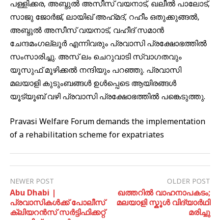
പള്ളിക്കര, അബ്ദുൽ അസീസ് വയനാട്​, ഖലീൽ പാലോട്,
സാജു ജോർജ്, ലായിഖ് അഹ്‌മദ്​, റഹീം ഒതുക്കുങ്ങൽ,
അബ്ദുൽ അസീസ്‌ വയനാട്, വഹീദ് സമാൻ
ചേന്ദമംഗല്ലൂർ എന്നിവരും പ്രവാസി പ്രക്ഷോഭത്തിൽ
സംസാരിച്ചു. അസ് ലം ചെറുവാടി സ്വാഗതവും
യൂസുഫ് മൂഴിക്കൽ നന്ദിയും പറഞ്ഞു. പ്രവാസി
മലയാളി കുടുംബങ്ങൾ ഉൾപ്പെടെ ആയിരങ്ങൾ
യൂട്യൂബ് വഴി പ്രവാസി പ്രക്ഷോഭത്തിൽ പങ്കെടുത്തു.
Pravasi Welfare Forum demands the implementation
of a rehabilitation scheme for expatriates
NEWER POST
OLDER POST
Abu Dhabi |
ഖത്തറിൽ വാഹനാപകടം;
പ്രവാസികൾക്ക് പോലീസ്
മലയാളി സ്കൂൾ വിദ്യാർഥി
ക്ലിയറൻസ് സർട്ടിഫിക്കറ്റ്
മരിച്ചു