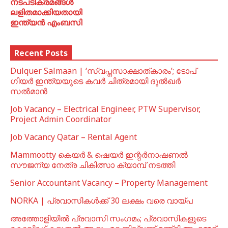
നടപടിക്രമങ്ങൾ
ലളിതമാക്കിയതായി
ഇന്ത്യൻ എംബസി
Recent Posts
Dulquer Salmaan | ‘സ്വപ്നസാക്ഷാത്കാരം’; ടോപ്
ഗിയർ ഇന്ത്യയുടെ കവർ ചിത്രമായി ദുൽഖർ
സൽമാൻ
Job Vacancy – Electrical Engineer, PTW Supervisor,
Project Admin Coordinator
Job Vacancy Qatar – Rental Agent
Mammootty കെയർ & ഷെയർ ഇന്റർനാഷണൽ
സൗജന്യ നേത്ര ചികിത്സാ ക്യാമ്പ് നടത്തി
Senior Accountant Vacancy – Property Management
NORKA | പ്രവാസികള്‍ക്ക് 30 ലക്ഷം വരെ വായ്പ
അത്തോളിയിൽ പ്രവാസി സംഗമം; പ്രവാസികളുടെ