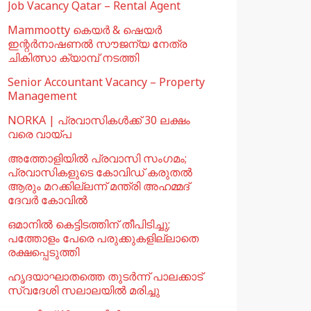
Job Vacancy Qatar – Rental Agent
Mammootty കെയർ & ഷെയർ
ഇന്റർനാഷണൽ സൗജന്യ നേത്ര
ചികിത്സാ ക്യാമ്പ് നടത്തി
Senior Accountant Vacancy – Property
Management
NORKA | പ്രവാസികള്‍ക്ക് 30 ലക്ഷം
വരെ വായ്പ
അത്തോളിയിൽ പ്രവാസി സംഗമം;
പ്രവാസികളുടെ കോവിഡ് കരുതൽ
ആരും മറക്കില്ലന്ന് മന്ത്രി അഹമ്മദ്
ദേവർ കോവിൽ
ഒമാനില്‍ കെട്ടിടത്തിന് തീപിടിച്ചു;
പത്തോളം പേരെ പരുക്കുകളില്ലാതെ
രക്ഷപ്പെടുത്തി
ഹൃദയാഘാതത്തെ തുടർന്ന് പാലക്കാട്
സ്വദേശി സലാലയിൽ മരിച്ചു