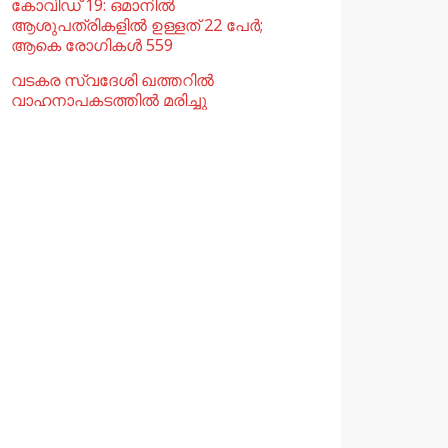
കോവിഡ് 19: ഒമാനിൽ
ആശുപത്രികളിൽ ഉള്ളത് 22 പേര്‍;
ആകെ രോഗികൾ 559
വടകര സ്വദേശി ഖത്തറിൽ
വാഹനാപകടത്തിൽ മരിച്ചു