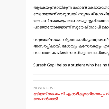
ആകെയുണ്ടായിരുന്ന ഫോണ്‍ കേടായതോട
വേദനയാണ് അരുന്ധതി സുരേഷ് ഗോപിയുട
കേടാണ്. മേശയും കസേരയും ഇല്ലാത്തതു
പറഞ്ഞതോടെയാണ് സുരേഷ് ഗോപി മൊബൈ
സുരേഷ് ഗോപി വീട്ടില്‍ നേരിട്ടെത്തുമെ
അമ്പരപ്പിലായി. മേശയും കസേരകളും എത്ത
സാമ്പത്തിക പ്രതിസന്ധിയും ബോധ്യപ്പെടു
Suresh Gopi helps a student who has no fa
NEWER POST
ഒടിയന് ശേഷം വി.എ ശ്രീകുമാറിനൊപ്പം വീ
മോഹന്‍ലാല്‍