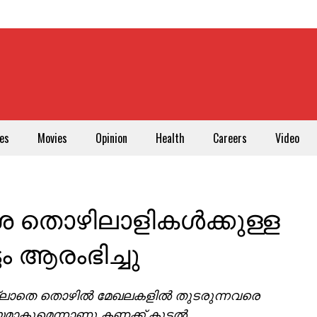
es
Movies
Opinion
Health
Careers
Video
 തൊഴിലാളികൾക്കുള്ള
ടം ആരംഭിച്ചു
്ലാതെ തൊഴിൽ മേഖലകളിൽ തുടരുന്നവരെ
യമാകുമെന്നാണു കണക്ക് കൂട്ടൽ