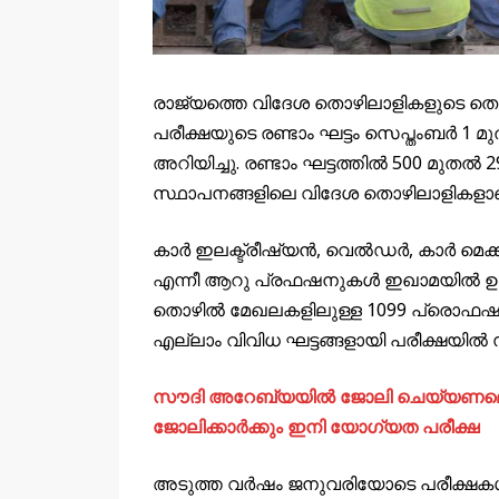
രാജ്യത്തെ വിദേശ തൊഴിലാളികളുടെ ത
പരീക്ഷയുടെ രണ്ടാം ഘട്ടം സെപ്തംബർ 1
അറിയിച്ചു. രണ്ടാം ഘട്ടത്തിൽ 500 മുതൽ
സ്ഥാപനങ്ങളിലെ വിദേശ തൊഴിലാളികളാണു
കാർ ഇലക്ട്രീഷ്യൻ, വെൽഡർ, കാർ മെക്കാ
എന്നീ ആറു പ്രഫഷനുകൾ ഇഖാമയിൽ ഉള്ള
തൊഴിൽ മേഖലകളിലുള്ള 1099 പ്രൊഫഷ
എല്ലാം വിവിധ ഘട്ടങ്ങളായി പരീക്ഷയിൽ
സൗദി അറേബ്യയിൽ ജോലി ചെയ്യണമെങ്ക
ജോലിക്കാർക്കും ഇനി യോഗ്യത പരീക്ഷ
അടുത്ത വർഷം ജനുവരിയോടെ പരീക്ഷകൾ 