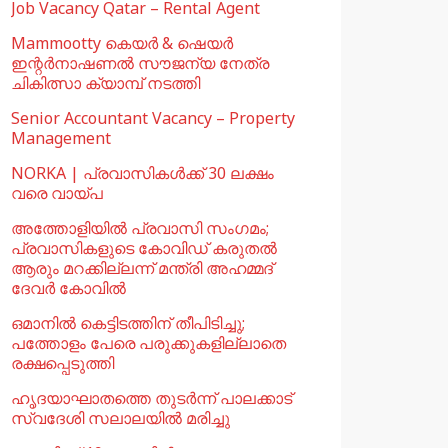
Job Vacancy Qatar – Rental Agent
Mammootty കെയർ & ഷെയർ
ഇന്റർനാഷണൽ സൗജന്യ നേത്ര
ചികിത്സാ ക്യാമ്പ് നടത്തി
Senior Accountant Vacancy – Property
Management
NORKA | പ്രവാസികള്‍ക്ക് 30 ലക്ഷം
വരെ വായ്പ
അത്തോളിയിൽ പ്രവാസി സംഗമം;
പ്രവാസികളുടെ കോവിഡ് കരുതൽ
ആരും മറക്കില്ലന്ന് മന്ത്രി അഹമ്മദ്
ദേവർ കോവിൽ
ഒമാനില്‍ കെട്ടിടത്തിന് തീപിടിച്ചു;
പത്തോളം പേരെ പരുക്കുകളില്ലാതെ
രക്ഷപ്പെടുത്തി
ഹൃദയാഘാതത്തെ തുടർന്ന് പാലക്കാട്
സ്വദേശി സലാലയിൽ മരിച്ചു