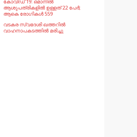
കോവിഡ് 19: ഒമാനിൽ
ആശുപത്രികളിൽ ഉള്ളത് 22 പേര്‍;
ആകെ രോഗികൾ 559
വടകര സ്വദേശി ഖത്തറിൽ
വാഹനാപകടത്തിൽ മരിച്ചു