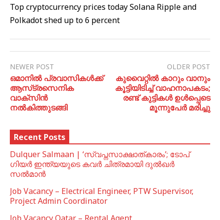
Top cryptocurrency prices today Solana Ripple and
Polkadot shed up to 6 percent
NEWER POST
OLDER POST
ഒമാനില്‍ പ്രവാസികള്‍ക്ക്
കുവൈറ്റില്‍ കാറും വാനും
ആസ്‍ട്രസെനിക
കൂട്ടിയിടിച്ച് വാഹനാപകടം;
വാക്സിന്‍
രണ്ട് കുട്ടികൾ ഉള്‍പ്പെടെ
നല്‍കിത്തുടങ്ങി
മൂന്നുപേര്‍ മരിച്ചു
Recent Posts
Dulquer Salmaan | ‘സ്വപ്നസാക്ഷാത്കാരം’; ടോപ്
ഗിയർ ഇന്ത്യയുടെ കവർ ചിത്രമായി ദുൽഖർ
സൽമാൻ
Job Vacancy – Electrical Engineer, PTW Supervisor,
Project Admin Coordinator
Job Vacancy Qatar – Rental Agent