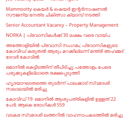
Mammootty കെയർ & ഷെയർ ഇന്റർനാഷണൽ
സൗജന്യ നേത്ര ചികിത്സാ ക്യാമ്പ് നടത്തി
Senior Accountant Vacancy – Property Management
NORKA | പ്രവാസികള്‍ക്ക് 30 ലക്ഷം വരെ വായ്പ
അത്തോളിയിൽ പ്രവാസി സംഗമം; പ്രവാസികളുടെ
കോവിഡ് കരുതൽ ആരും മറക്കില്ലന്ന് മന്ത്രി അഹമ്മദ്
ദേവർ കോവിൽ
ഒമാനില്‍ കെട്ടിടത്തിന് തീപിടിച്ചു; പത്തോളം പേരെ
പരുക്കുകളില്ലാതെ രക്ഷപ്പെടുത്തി
ഹൃദയാഘാതത്തെ തുടർന്ന് പാലക്കാട് സ്വദേശി
സലാലയിൽ മരിച്ചു
കോവിഡ് 19: ഒമാനിൽ ആശുപത്രികളിൽ ഉള്ളത് 22
പേര്‍; ആകെ രോഗികൾ 559
വടകര സ്വദേശി ഖത്തറിൽ വാഹനാപകടത്തിൽ മരിച്ചു