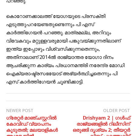
പറഞ്ഞു.
കൊറോണക്കാലത്ത് യോഗയുടെ പ്രസക്തി
എടുത്തുപറയേണ്ടതുണ്ടെന്നും പി എസ്
കാർത്തിഗേയൻ പറഞ്ഞു. മാത്രമല്ല, അറിവും
വിവേകവും മറ്റുള്ളവരുമായി പങ്കുവയ്ക്കുന്നതിലാണ്
ഇന്ത്യ ഇപ്പോഴും വിശ്വസിക്കുന്നതെന്നും,
അതിനാലാണ് 2014ൽ രാജ്യാന്തര യോഗാ ദിനം
ആചരിക്കുന്ന കാര്യം പ്രധാനമന്ത്രി നരേന്ദ്ര മോഡി
ഐക്യരാഷ്ട്രസഭയോട് അഭ്യർത്ഥിച്ചതെന്നും പി
എസ് കാർത്തിഗേയൻ ചൂണ്ടിക്കാട്ടി.
NEWER POST
OLDER POST
ഗ്രേറ്റർ മാഞ്ചസ്റ്ററിൽ
Drishyam 2 | ഗൾഫ്
കോവിഡ് വ്യാപനം
രാജ്യങ്ങളിൽ റിലീസിന്
കൂടുതൽ; മലയാളികൾ
ഒരുങ്ങി ദൃശ്യം 2; തീയറ്റർ
ആശങ്കയിൽ
ലിസ്റ്റ് പുറത്തുവിട്ട്