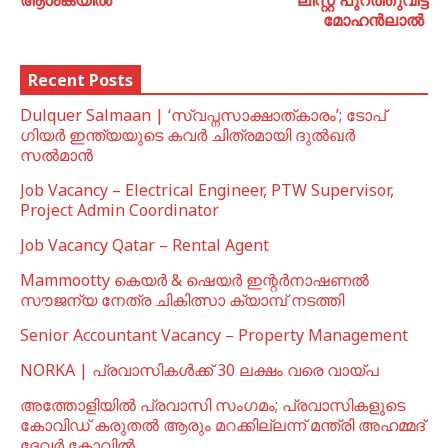
മോഹൻലാൽ ‌
Recent Posts
Dulquer Salmaan | ‘സ്വപ്നസാക്ഷാത്കാരം’; ടോപ്
ഗിയർ ഇന്ത്യയുടെ കവർ ചിത്രമായി ദുൽഖർ
സൽമാൻ
Job Vacancy – Electrical Engineer, PTW Supervisor,
Project Admin Coordinator
Job Vacancy Qatar – Rental Agent
Mammootty കെയർ & ഷെയർ ഇന്റർനാഷണൽ
സൗജന്യ നേത്ര ചികിത്സാ ക്യാമ്പ് നടത്തി
Senior Accountant Vacancy – Property Management
NORKA | പ്രവാസികള്‍ക്ക് 30 ലക്ഷം വരെ വായ്പ
അത്തോളിയിൽ പ്രവാസി സംഗമം; പ്രവാസികളുടെ
കോവിഡ് കരുതൽ ആരും മറക്കില്ലന്ന് മന്ത്രി അഹമ്മദ്
ദേവർ കോവിൽ