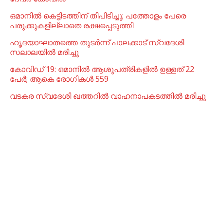
ഒമാനില്‍ കെട്ടിടത്തിന് തീപിടിച്ചു; പത്തോളം പേരെ
പരുക്കുകളില്ലാതെ രക്ഷപ്പെടുത്തി
ഹൃദയാഘാതത്തെ തുടർന്ന് പാലക്കാട് സ്വദേശി
സലാലയിൽ മരിച്ചു
കോവിഡ് 19: ഒമാനിൽ ആശുപത്രികളിൽ ഉള്ളത് 22
പേര്‍; ആകെ രോഗികൾ 559
വടകര സ്വദേശി ഖത്തറിൽ വാഹനാപകടത്തിൽ മരിച്ചു