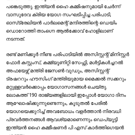
പങ്കെടുത്തു. ഇന്ത്യൻ ഹൈ കമ്മിഷനുമായി ചേർന്ന്
വാസുദേവ ക്രിയ യോഗ സംഘടിപ്പിച്ച പരിപാടി,
ഓസ്‌ട്രേലിയൻ പാർലമെന്റ് മന്ദിരത്തിന്റെ ഡെയിം
ഡൊറോത്തി താംഗ്നെ ആൽക്കോവ് ഹോളിലാണ്
നടന്നത്.
രണ്ട് മണിക്കൂർ നീണ്ട പരിപാടിയിൽ അസിസ്റ്റന്റ് മിനിസ്റ്റർ
ഫോർ കസ്റ്റംസ്, കമ്മ്യൂണിറ്റി സേഫ്റ്റി, മൾട്ടികൾച്ചറൽ
അഫയേഴ്സ് മന്ത്രി ജേസൺ വുഡും, അസിസ്റ്റന്റ്
ട്രഷററും ഹൗസിംഗ് മന്ത്രിയുമായ മൈക്കൽ സക്കറും
മറ്റുള്ളവർക്കൊപ്പം യോഗാസനങ്ങൾ ചെയ്തു.
ലോകത്ത് 190 രാജ്യങ്ങളിലായി ഇപ്പോൾ യോഗാ ദിനം
ആഘോഷിക്കുന്നുണ്ടെന്നും, കൂടുതൽ പേരിൽ
യോഗയെക്കുറിച്ച് അവബോധം വളർത്താൻ നിരവധി
പ്രവർത്തനങ്ങൾ ആവശ്യമാണെന്നും ഡെപ്യൂട്ടി
ഇന്ത്യൻ ഹൈ കമ്മീഷണർ പി എസ് കാർത്തിഗെയൻ