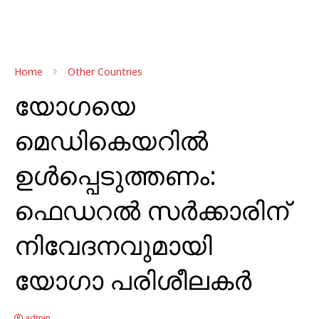
Home
Other Countries
യോഗയെ
മെഡികെയറിൽ
ഉൾപ്പെടുത്തണം:
ഫെഡറൽ സർക്കാരിന്
നിവേദനവുമായി
യോഗാ പരിശീലകർ
admin