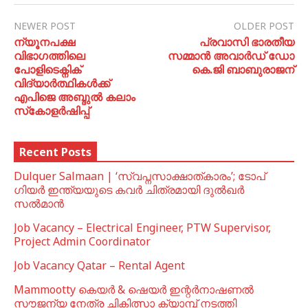
NEWER POST
OLDER POST
ന്യൂനപക്ഷ
പ്രവാസി ഭാരതീയ
വിഭാഗത്തിലെ
സമ്മാന്‍ അവാര്‍ഡ് ഡോ
പോളിടെക്നിക്
കെ.ജി ബാബുരാജന്
വിദ്യാർത്ഥികൾക്ക്
എപിജെ അബ്ദുൽ കലാം
സ്‌കോളർഷിപ്പ്
Recent Posts
Dulquer Salmaan | ‘സ്വപ്നസാക്ഷാത്കാരം’; ടോപ്
ഗിയർ ഇന്ത്യയുടെ കവർ ചിത്രമായി ദുൽഖർ
സൽമാൻ
Job Vacancy – Electrical Engineer, PTW Supervisor,
Project Admin Coordinator
Job Vacancy Qatar – Rental Agent
Mammootty കെയർ & ഷെയർ ഇന്റർനാഷണൽ
സൗജന്യ നേത്ര ചികിത്സാ ക്യാമ്പ് നടത്തി