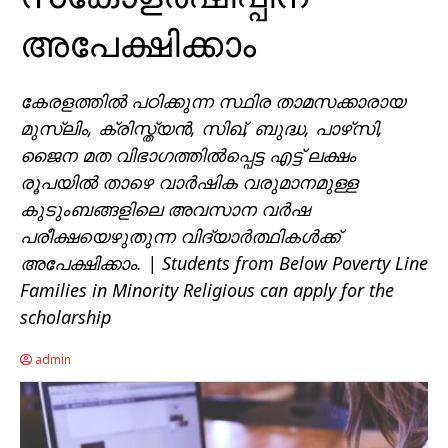
അപേക്ഷിക്കാം
കേരളത്തിൽ പഠിക്കുന്ന സ്ഥിര താമസക്കാരായ
മുസ്ലിം, ക്രിസ്ത്യൻ, സിഖ്, ബുദ്ധ, പാഴ്‌സി,
ജൈന മത വിഭാഗത്തിൽപ്പെട്ട എട്ട് ലക്ഷം
രൂപയിൽ താഴെ വാർഷിക വരുമാനമുള്ള
കുടുംബങ്ങളിലെ അവസാന വർഷ
പരീക്ഷയെഴുതുന്ന വിദ്യാർത്ഥികൾക്ക്
അപേക്ഷിക്കാം. | Students from Below Poverty Line
Families in Minority Religious can apply for the
scholarship
admin