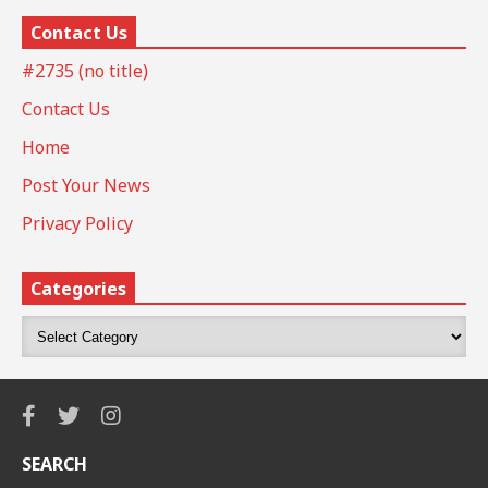
Contact Us
#2735 (no title)
Contact Us
Home
Post Your News
Privacy Policy
Categories
SEARCH