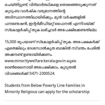
ചെയ്തിട്ടുണ്ട്. വിദ്യാർത്ഥികളെ തെരഞ്ഞെടുക്കുന്നത്
കുടുംബ വാർഷിക വരുമാനത്തിന്റെ
അടിസ്ഥാനത്തിലായിരിക്കും. മുൻ വർഷങ്ങളിൽ
ഫൗണ്ടേഷൻ, ഇന്റർമീഡിയറ്റ് ഫൈനൽ എന്നിവയ്ക്ക്
സ്‌കോളർഷിപ്പ് തുക ലഭിച്ചവർ അപേക്ഷിക്കേണ്ടതില്ല.
15,000 രൂപയാണ് സ്‌കോളർഷിപ്പ് തുക. അപേക്ഷകർക്ക്
ഏതെങ്കിലും ദേശസാൽകൃത ബാങ്കിൽ സ്വന്തം പേരിൽ
അക്കൗണ്ട് ഉണ്ടായിരിക്കണം.
www.minoritywelfare.kerala.gov.in ലൂടെ
ഓൺലൈനായി അപേക്ഷിക്കാം. കൂടുതൽ
വിവരങ്ങൾക്ക്: 0471-2300524.
Students from Below Poverty Line Families in
Minority Religious can apply for the scholarship