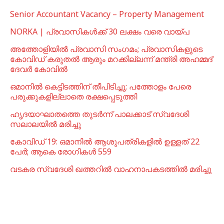
Senior Accountant Vacancy – Property Management
NORKA | പ്രവാസികള്‍ക്ക് 30 ലക്ഷം വരെ വായ്പ
അത്തോളിയിൽ പ്രവാസി സംഗമം; പ്രവാസികളുടെ
കോവിഡ് കരുതൽ ആരും മറക്കില്ലന്ന് മന്ത്രി അഹമ്മദ്
ദേവർ കോവിൽ
ഒമാനില്‍ കെട്ടിടത്തിന് തീപിടിച്ചു; പത്തോളം പേരെ
പരുക്കുകളില്ലാതെ രക്ഷപ്പെടുത്തി
ഹൃദയാഘാതത്തെ തുടർന്ന് പാലക്കാട് സ്വദേശി
സലാലയിൽ മരിച്ചു
കോവിഡ് 19: ഒമാനിൽ ആശുപത്രികളിൽ ഉള്ളത് 22
പേര്‍; ആകെ രോഗികൾ 559
വടകര സ്വദേശി ഖത്തറിൽ വാഹനാപകടത്തിൽ മരിച്ചു